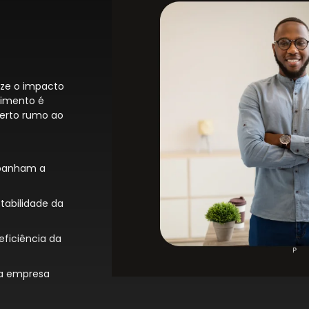
ize o impacto
cimento é
certo rumo ao
mpanham a
tabilidade da
ficiência da
 a empresa